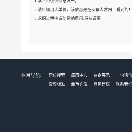
1.本平台仅供信息发布。
2.请告知用人单位，该信息是在安福人才网上看到的
3.求职过程中请勿缴纳费用,保持谨慎。
栏目导航:
职位搜索
简历中心
名企展示
一句话
套餐标准
金币充值
意见建议
联系我