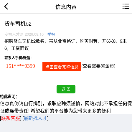
信息内容
货车司机b2
安福人才网 2026.08.10
举报
招聘货车司机b2数名，带从业资格证，吃苦耐劳，开6米8，9米
6，工资面议
联系人手机/微信：
(查看需要80金币)
151****9399
点击查看完整信息
特此声明：
信息真伪请自行辨别，求职应聘须谨慎，网站对此不承担任何保
证或连带责任! 希望我们的平台能为您带来更多的便利！
[
联系客服
]
[
最新找人才
]