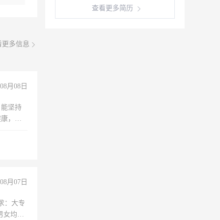
查看更多简历
看更多信息
08月08日
，能坚持
健康，有
无犯罪记
上文化，
良好沟通
08月07日
求：大专
男女均