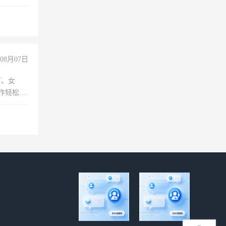
过医药代
+绩效，
08月07日
下、女
工作轻松，
妈、全职