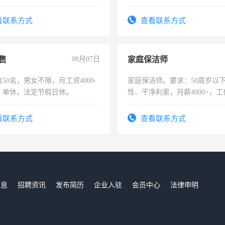
每天8小时，待遇优厚。
可，需要具有营销经验，从事
表或者有医学资质的优先，底薪
看联系方式
查看联系方式
交五险。
售
08月07日
家庭保洁师
50名，男女不限，月工资4000-
家庭保洁师。要求：50周岁以
元，单休，法定节假日休。
性、干净利索，月薪4000+，
时间灵活，不需坐班，适合宝
太太等。
看联系方式
查看联系方式
信息
招聘资讯
发布简历
企业入驻
会员中心
法律申明
们