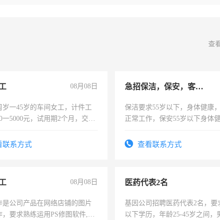
查
工
08月08日
急招保洁，保安，客服，工程
周岁一45岁的车间女工，计件工
保洁要求55岁以下，身体健康
00一5000元，试用期2个月，交五
正常工作，保安55岁以下身体
年薪假，年底福利
责任心形象端庄，遵纪守法，
录，客服要求45岁以下高中以
看联系方式
查看联系方式
懂电脑工作认真，性格开朗有
能力，工程，懂水电维修。
工
08月08日
医药代表2名
作是公司产品在网络店铺的图片
基因公司招聘医药代表2名，要
作，要求熟练运用PS修图软件,工
以下学历，年龄25-45岁之间，