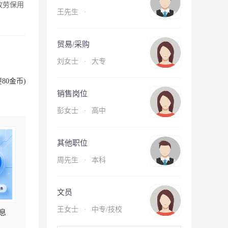
放劳保用
王先生
·
贸易/采购
刘女士
·
大专
80金币)
销售岗位
彭女士
·
高中
其他职位
周先生
·
本科
文员
王女士
·
中专/技校
息