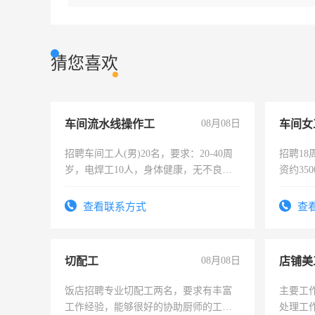
猜您喜欢
车间流水线操作工
08月08日
车间女
招聘车间工人(男)20名，要求：20-40周
招聘18
岁，电焊工10人，身体健康，无不良嗜
资约35
好。薪资：4500-7000元，标准八人间住
险，有
宿，免费发放劳保用品，两班倒，每月
查看联系方式
查
25号准时发放工资，工作时间10小时
切配工
08月08日
店铺美
饭店招聘专业切配工两名，要求有丰富
主要工
工作经验，能够很好的协助厨师的工
处理工