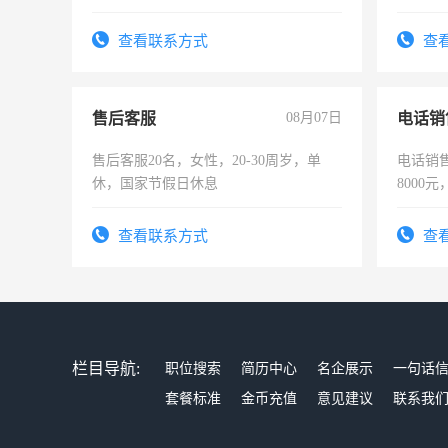
作。包吃住，每月有公休，工资3500-
作时间
4500。
查看联系方式
查
售后客服
08月07日
电话销
售后客服20名，女性，20-30周岁，单
电话销售
休，国家节假日休息
8000
查看联系方式
查
栏目导航:
职位搜索
简历中心
名企展示
一句话
套餐标准
金币充值
意见建议
联系我