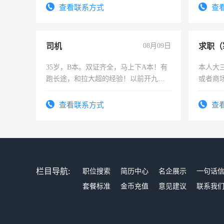
结识有
查看联系方式
查
司机
08月09日
求职（
35岁，B本。双证齐全，马上下A本！有
本人大
跑长途，和拉大超的经验！以前开九米
或者商
六，渣土车
查看联系方式
查
栏目导航:
职位搜索
简历中心
名企展示
一句话
套餐标准
金币充值
意见建议
联系我