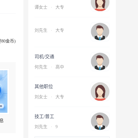
谭女士
·
大专
刘先生
·
大专
80金币)
司机/交通
何先生
·
高中
其他职位
刘女士
·
大专
技工/普工
息
刘先生
·
9