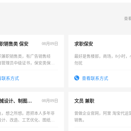
查
职销售类 保安
08月09日
求职保安
职兼职销售类，有广告销售经
最好是售楼部，商场，8小时，
络管理员中级证书，保安类保安
勿扰
形象岗或幼儿园保安，维修水电
压电工证和十几年工作经验
看联系方式
查看联系方式
兼职机械设计、制图、设备改造
08月09日
文员 兼职
急，想之所想。愿把本人多年非
曾做企业官网，阿里 淘宝代运
设计、改造、工艺优化、图纸制
销售。
解的经验与您分享。 真诚合作，