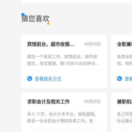
猜您喜欢
宾馆前台，超市收银员，淘宝客服
08月09日
全职兼
想找一个夜班工作，宾馆前台，超市收
各类全
银员，淘宝客服，晚7点到10点的钟点
验，网
工，麻烦看到的老板加我微信聊，手机
队长，
号同微信
有高低
查看联系方式
查
求职会计及相关工作
08月09日
本人 37岁，会计大专毕业，做账报税。
急之所
欲求一份全职会计等财务类工作。有会
标设备
计证
作和分