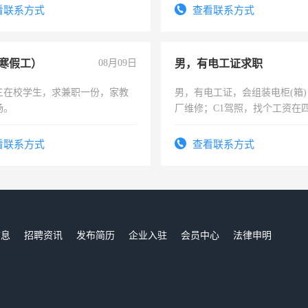
识之士，共享未来。
看联系方式
查看联系方式
寒假工）
08月09日
男，有电工证求职
三在校学生，求兼职一份，家教
男，有电工证，会组装电柜(箱
场。
厂维修；C1驾照，找个工资在
上，枣强县以外需要有住宿，
电话
看联系方式
查看联系方式
信息
招聘资讯
发布简历
企业入驻
会员中心
法律申明
们